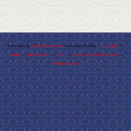
Voir le profil de
Citroën Maserati Nantes
sur le portail Overblog
Top articles
Contact
Signaler un abus
C.G.U.
Cookies et données personnelles
Préférences cookies