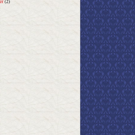
er
(2)