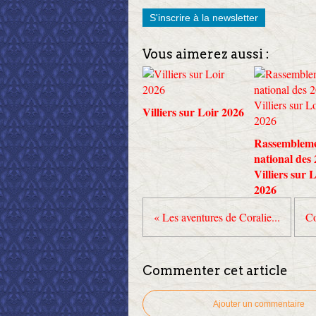
S'inscrire à la newsletter
Vous aimerez aussi :
Villiers sur Loir 2026
Rassemblem
national des
Villiers sur 
2026
« Les aventures de Coralie...
Co
Commenter cet article
Ajouter un commentaire