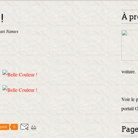
!
À pr
ati Nantes
voiture.
Voir le 
portail 
post
0
Page