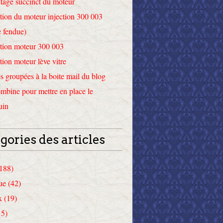
tage succinct du moteur
tion du moteur injection 300 003
 fendue)
tion moteur 300 003
tion moteur lève vitre
 groupées à la boite mail du blog
mbine pour mettre en place le
uin
gories des articles
(188)
ue (42)
x (19)
15)