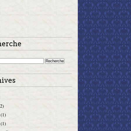
herche
ives
2)
(1)
(1)