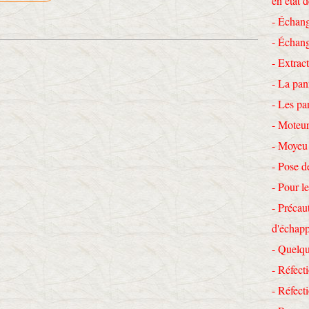
en état 
- Échang
- Échang
- Extrac
- La pan
- Les pa
- Moteur
- Moyeu
- Pose d
- Pour le
- Précau
d'échap
- Quelqu
- Réfecti
- Réfec