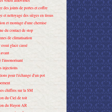
des volets amovibles
e des joints de portes et coffre
e et nettoyage des sièges en tissus
tion et montage d'une chemise
ne du contact de stop
nnes de climatisation
 essui glace cassé
 avant
e l'insonorisant
s injections
tions pour l'échange d'un pot
pement
es chiffres sur la SM
on du Ciel de toit
tion du Hayon AR