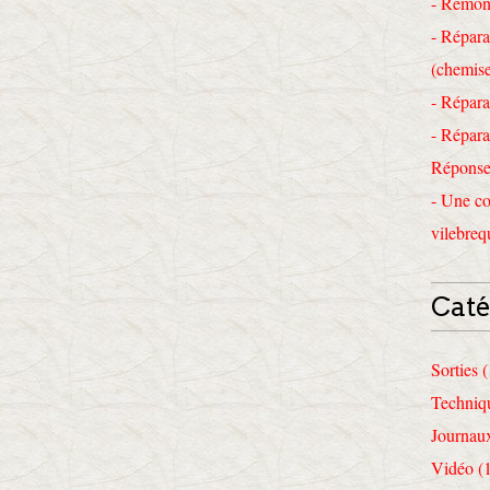
- Remon
- Répara
(chemise
- Répara
- Répara
Réponses
- Une co
vilebreq
Caté
Sorties 
Techniq
Journau
Vidéo (