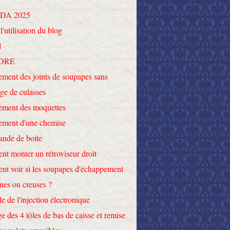
DA 2025
l'utilisation du blog
l
DRE
ment des joints de soupapes sans
ge de culasses
ement des moquettes
ement d'une chemise
nde de boite
t monter un rétroviseur droit
t voir si les soupapes d'échappement
ines ou creuses ?
le de l'injection électronique
e des 4 tôles de bas de caisse et remise