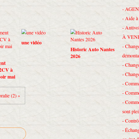
- AGEN
- Aide à 
- Antivo
À VEN
une vidéo
- Change
Historic Auto Nantes
démonta
2026
ent
- Chang
 2CV à
- Chang
Loir mai
- Comma
- Commen
ralie (2) »
- Commen
sont ple
- Contrô
- Échang