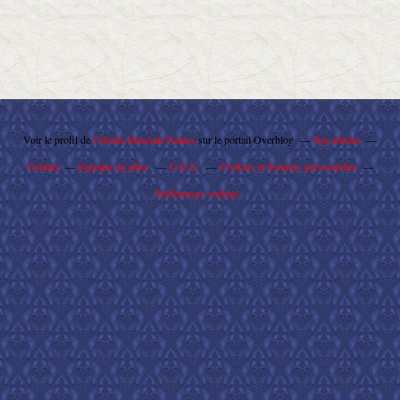
Voir le profil de
Citroën Maserati Nantes
sur le portail Overblog
Top articles
Contact
Signaler un abus
C.G.U.
Cookies et données personnelles
Préférences cookies