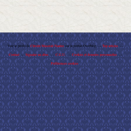
Voir le profil de
Citroën Maserati Nantes
sur le portail Overblog
Top articles
Contact
Signaler un abus
C.G.U.
Cookies et données personnelles
Préférences cookies