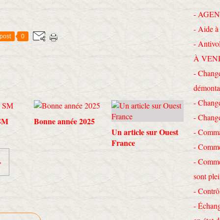
- AGEN
- Aide à 
post
0
- Antivo
À VEN
- Change
démonta
- Chang
- Chang
 SM
Bonne année 2025
Un article sur Ouest
- Comma
France
- Commen
- Commen
»
sont ple
- Contrô
- Échang