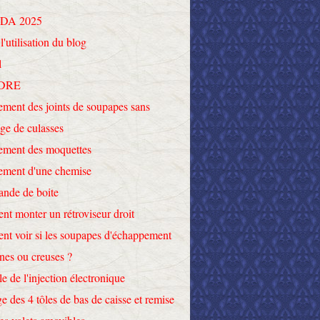
DA 2025
l'utilisation du blog
l
DRE
ment des joints de soupapes sans
ge de culasses
ement des moquettes
ement d'une chemise
nde de boite
t monter un rétroviseur droit
t voir si les soupapes d'échappement
ines ou creuses ?
le de l'injection électronique
e des 4 tôles de bas de caisse et remise