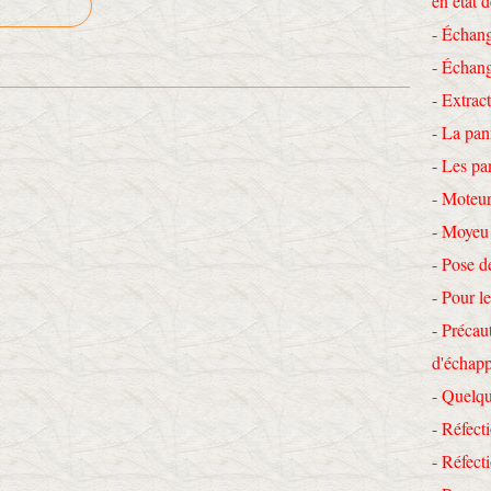
en état 
- Échang
- Échang
- Extrac
- La pan
- Les pa
- Moteur
- Moyeu
- Pose d
- Pour le
- Précau
d'échap
- Quelqu
- Réfecti
- Réfec