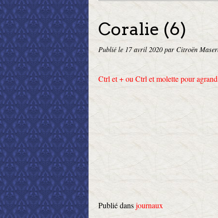
Coralie (6)
Publié le
17 avril 2020
par Citroën Maser
Ctrl et + ou Ctrl et molette pour agrand
Publié dans
journaux