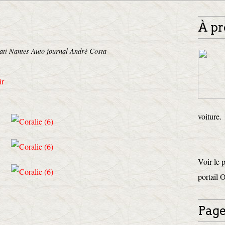
À pr
ati Nantes Auto journal André Costa
ir
voiture.
Voir le 
portail 
Page