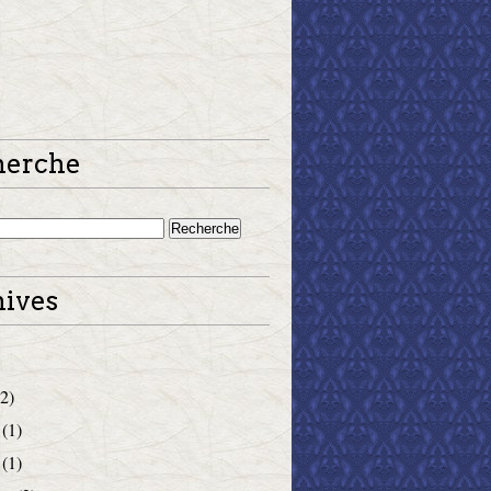
herche
ives
2)
(1)
(1)