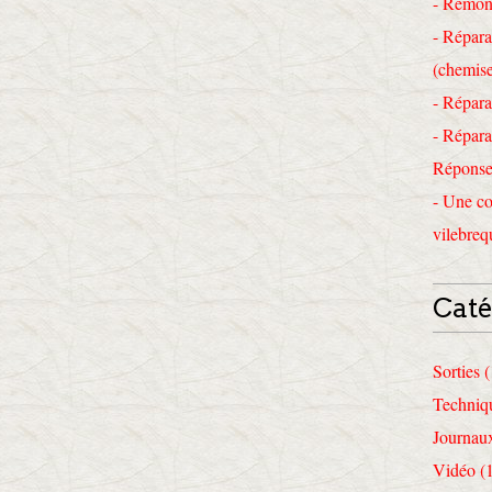
- Remon
- Répara
(chemise
- Répara
- Répara
Réponses
- Une co
vilebreq
Caté
Sorties 
Techniq
Journau
Vidéo (