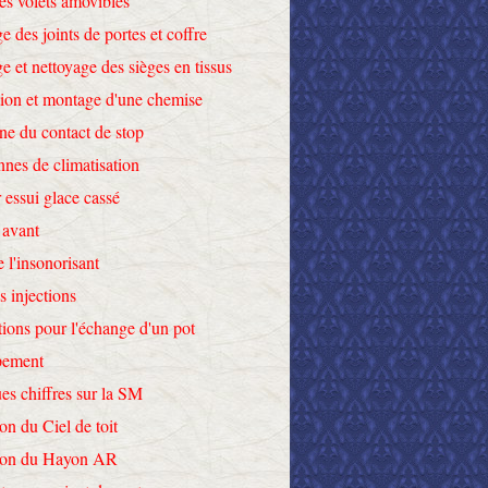
des volets amovibles
e des joints de portes et coffre
e et nettoyage des sièges en tissus
tion et montage d'une chemise
ne du contact de stop
nnes de climatisation
 essui glace cassé
 avant
e l'insonorisant
s injections
tions pour l'échange d'un pot
pement
es chiffres sur la SM
on du Ciel de toit
tion du Hayon AR