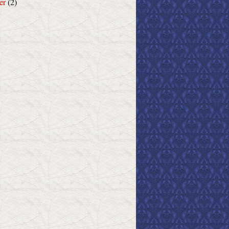
er
(2)