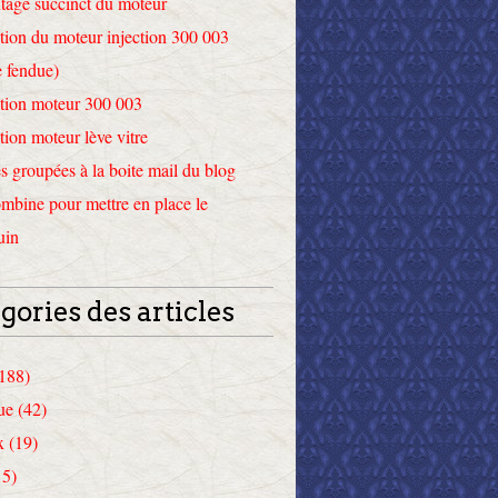
tage succinct du moteur
tion du moteur injection 300 003
 fendue)
tion moteur 300 003
tion moteur lève vitre
 groupées à la boite mail du blog
mbine pour mettre en place le
uin
gories des articles
(188)
ue (42)
x (19)
15)