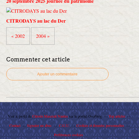
20 septembre 2025 journée du patrimoine
CITRODAYS au lac du Der
« 2002
2004 »
Commenter cet article
Ajouter un commentaire
Voir le profil de
Citroën Maserati Nantes
sur le portail Overblog
Top articles
Contact
Signaler un abus
C.G.U.
Cookies et données personnelles
Préférences cookies