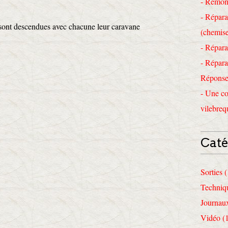
- Remon
- Répara
ont descendues avec chacune leur caravane
(chemise
- Répara
- Répara
Réponses
- Une co
vilebreq
Caté
Sorties 
Techniq
Journau
Vidéo (