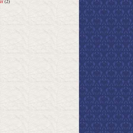
er
(2)