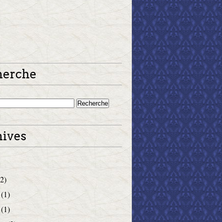
herche
ives
2)
(1)
(1)