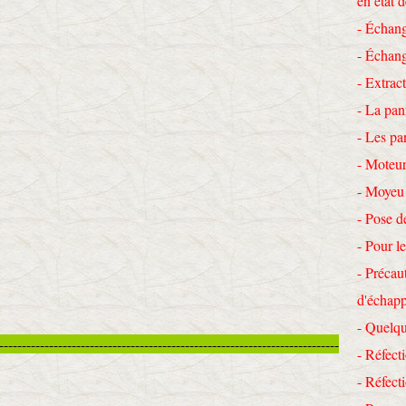
en état 
- Échang
- Échang
- Extrac
- La pan
- Les pa
- Moteur
- Moyeu
- Pose d
- Pour le
- Précau
d'échap
- Quelqu
---------------------------------------------------------------------------
- Réfecti
- Réfec