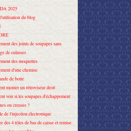
DA 2025
l'utilisation du blog
l
DRE
ment des joints de soupapes sans
ge de culasses
ement des moquettes
ement d'une chemise
nde de boite
t monter un rétroviseur droit
t voir si les soupapes d'échappement
ines ou creuses ?
le de l'injection électronique
e des 4 tôles de bas de caisse et remise