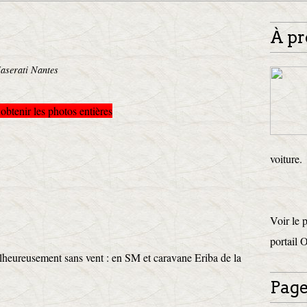
À pr
aserati Nantes
 obtenir les photos entières
voiture.
Voir le 
portail 
alheureusement sans vent : en SM et caravane Eriba de la
Page