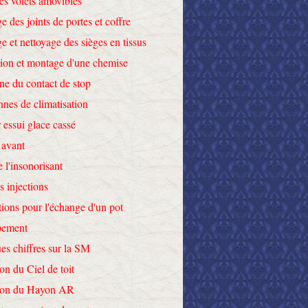
des volets amovibles
e des joints de portes et coffre
e et nettoyage des sièges en tissus
tion et montage d'une chemise
ne du contact de stop
nnes de climatisation
 essui glace cassé
 avant
e l'insonorisant
s injections
tions pour l'échange d'un pot
pement
es chiffres sur la SM
on du Ciel de toit
tion du Hayon AR