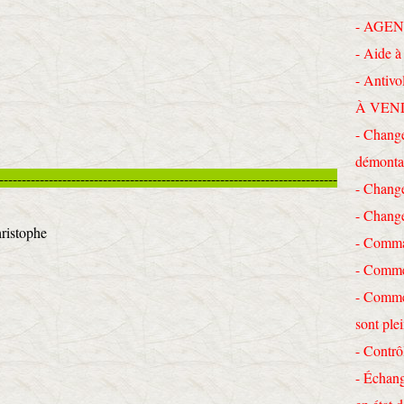
- AGEN
- Aide à 
- Antivo
À VEN
- Change
démonta
---------------------------------------------------------------------------
- Chang
- Chang
hristophe
- Comma
- Commen
- Commen
sont ple
- Contrô
- Échang