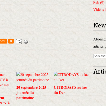
Pub (9)
Vidéos (
News
Abonnez-
post
0
articles 
Arti
20 septembre 2025
CITRODAYS au lac
journée du
du Der
ent
patrimoine
 2CV à