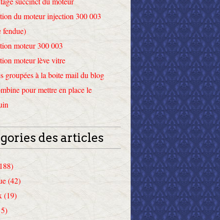
tage succinct du moteur
tion du moteur injection 300 003
 fendue)
tion moteur 300 003
tion moteur lève vitre
 groupées à la boite mail du blog
mbine pour mettre en place le
uin
gories des articles
(188)
ue (42)
x (19)
15)