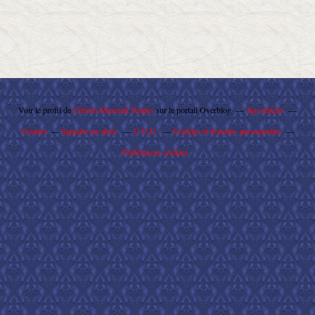
Voir le profil de
Citroën Maserati Nantes
sur le portail Overblog
Top articles
Contact
Signaler un abus
C.G.U.
Cookies et données personnelles
Préférences cookies