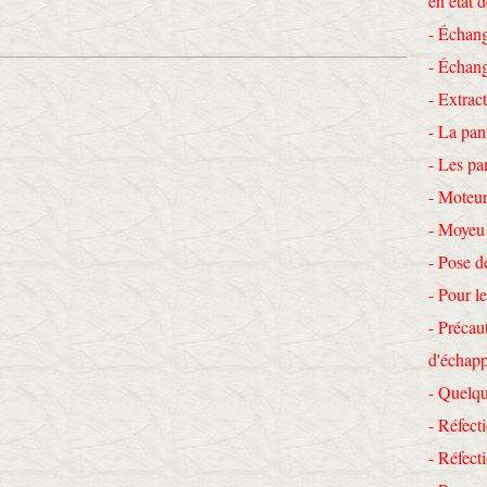
en état 
- Échang
- Échang
- Extrac
- La pan
- Les pa
- Moteur
- Moyeu
- Pose d
- Pour le
- Précau
d'échap
- Quelqu
- Réfecti
- Réfec