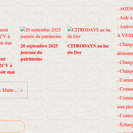
- AGEN
- Aide à 
- Antivo
À VEN
- Change
20 septembre 2025
CITRODAYS au lac
journée du
du Der
démonta
ent
patrimoine
- Chang
 2CV à
- Chang
Loir mai
- Comma
- Commen
: Matin ,... »
- Commen
sont ple
- Contrô
- Échang