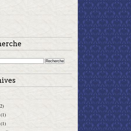
herche
ives
2)
(1)
(1)