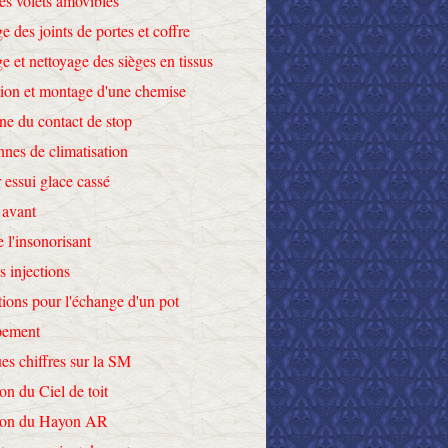
des volets amovibles
e des joints de portes et coffre
e et nettoyage des sièges en tissus
tion et montage d'une chemise
ne du contact de stop
nnes de climatisation
 essui glace cassé
 avant
e l'insonorisant
s injections
tions pour l'échange d'un pot
pement
es chiffres sur la SM
on du Ciel de toit
tion du Hayon AR