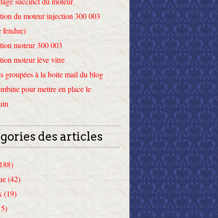
tage succinct du moteur
tion du moteur injection 300 003
 fendue)
tion moteur 300 003
tion moteur lève vitre
 groupées à la boite mail du blog
mbine pour mettre en place le
uin
gories des articles
(188)
ue (42)
x (19)
15)