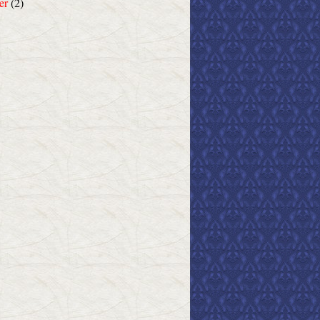
er
(2)