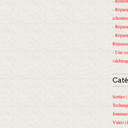
- Remon
- Répara
(chemise
- Répara
- Répara
Réponses
- Une co
vilebreq
Caté
Sorties 
Techniq
Journau
Vidéo (