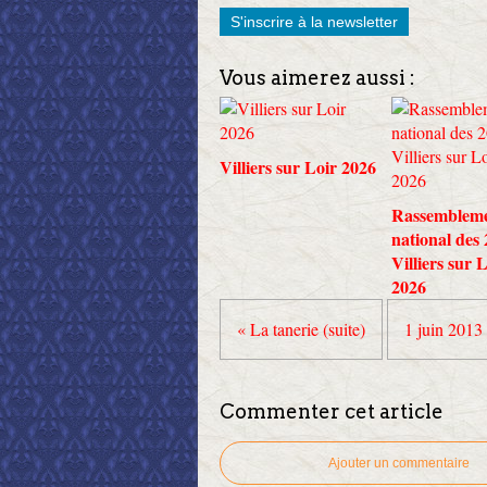
S'inscrire à la newsletter
Vous aimerez aussi :
Villiers sur Loir 2026
Rassemblem
national des
Villiers sur 
2026
« La tanerie (suite)
1 juin 2013 
Commenter cet article
Ajouter un commentaire