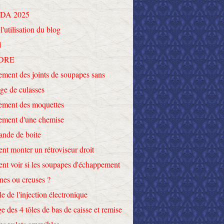
DA 2025
l'utilisation du blog
l
DRE
ment des joints de soupapes sans
ge de culasses
ement des moquettes
ement d'une chemise
nde de boite
t monter un rétroviseur droit
t voir si les soupapes d'échappement
ines ou creuses ?
le de l'injection électronique
e des 4 tôles de bas de caisse et remise