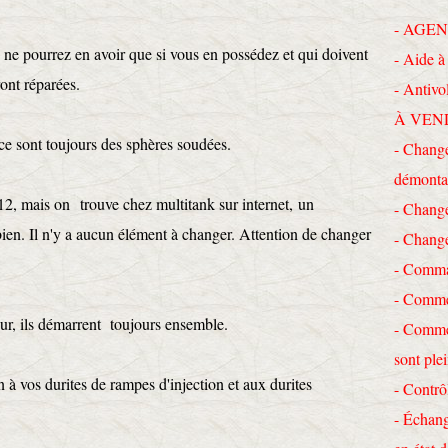
- AGEN
 ne pourrez en avoir que si vous en possédez et qui doivent
- Aide à 
ront réparées.
- Antivo
À VEN
ce sont toujours des sphères soudées.
- Change
démonta
R12, mais on trouve chez multitank sur internet, un
- Chang
bien. Il n'y a aucun élément à changer. Attention de changer
- Chang
- Comma
- Commen
eur, ils démarrent toujours ensemble.
- Commen
sont ple
 à vos durites de rampes d'injection et aux durites
- Contrô
- Échang