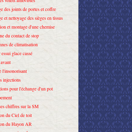
des volets amovibles
e des joints de portes et coffre
e et nettoyage des sièges en tissus
tion et montage d'une chemise
ne du contact de stop
nnes de climatisation
 essui glace cassé
 avant
e l'insonorisant
s injections
tions pour l'échange d'un pot
pement
es chiffres sur la SM
on du Ciel de toit
tion du Hayon AR