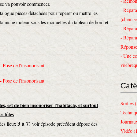
- Remon
pose va pouvoir commencer.
- Répara
alogue pièces détachées pour repérer ou mettre les
(chemise
à la niche moteur sous les moquettes du tableau de bord et
- Répara
- Répara
Réponses
- Une co
vilebreq
Caté
Sorties 
s, est de bien insonoriser l’habitacle, et surtout
Techniq
s tôles
Journau
3 à 7)
des lieux
voir épisode précédent dépose des
Vidéo (