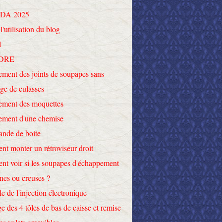
DA 2025
l'utilisation du blog
l
DRE
ment des joints de soupapes sans
ge de culasses
ement des moquettes
ement d'une chemise
nde de boite
t monter un rétroviseur droit
t voir si les soupapes d'échappement
ines ou creuses ?
le de l'injection électronique
e des 4 tôles de bas de caisse et remise