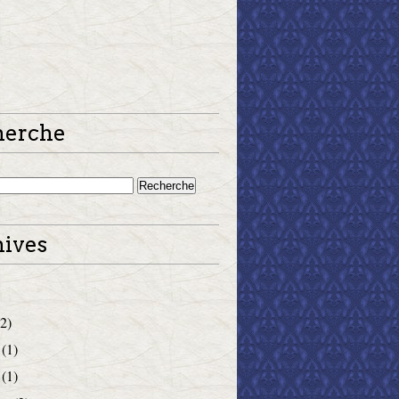
herche
ives
2)
(1)
(1)