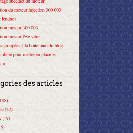
tage succinct du moteur
tion du moteur injection 300 003
 fendue)
tion moteur 300 003
tion moteur lève vitre
 groupées à la boite mail du blog
mbine pour mettre en place le
uin
gories des articles
(188)
ue (42)
x (19)
15)