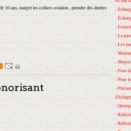
en état 
e 10 ans, malgré les colliers aviation , prendre des durites
- Échang
- Échang
- Extrac
- La pan
- Les pa
- Moteur
- Moyeu
0
- Pose d
- Pour le
sonorisant
- Précau
d'échap
- Quelqu
- Réfecti
- Réfec