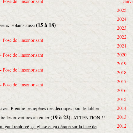
Janvi
2025
2024
(15 à 18)
 vieux isolants aussi
2023
2022
2021
2020
2019
2018
2017
2016
2015
2014
ves. Prendre les repères des découpes pour le tablier
(19 à 22
).
2013
ire les ouvertures au cutter
ATTENTION !!
2012
 gant renforcé, ça glisse et ça dérape sur la face de