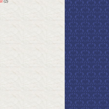
er
(2)