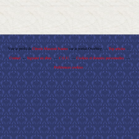
Voir le profil de
Citroën Maserati Nantes
sur le portail Overblog
Top articles
Contact
Signaler un abus
C.G.U.
Cookies et données personnelles
Préférences cookies